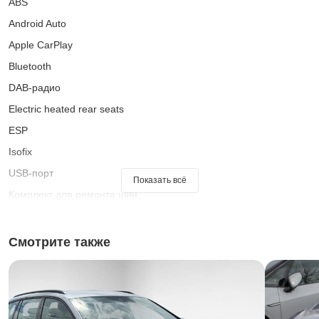
ABS
Android Auto
Apple CarPlay
Bluetooth
DAB-радио
Electric heated rear seats
ESP
Isofix
USB-порт
Показать всё
Комплект для ремонта шин
Адаптивное освещение на поворотах
Адаптивный круиз-контроль
Смотрите также
Ассистент переключения фар дальнего света
Ассистент при старте на подъеме
Ассистент прицепа