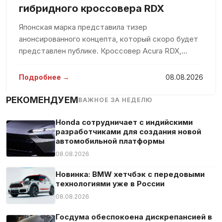
Иммобилайзер
гибридного кроссовера RDX
Кожаный руль
Японская марка представила тизер
Колеса из легкого сплава
анонсированного концепта, который скоро будет
Комплект громкой связи
представлен публике. Кроссовер Acura RDX,
основной аудиторией которого является
Контроль давления в шинах
американский рынок, был выпущен в 2006 году.
Подробнее →
08.08.2026
Контроль полосы движения
Следующие поколения модели увидели свет в
Летние шины
2013
РЕКОМЕНДУЕМ
ВАЖНОЕ ЗА НЕДЕЛЮ
Люк в крыше
Honda сотрудничает с индийскими
Массажные сидения
разработчиками для создания новой
В машине не курили
автомобильной платформы
Мониторинг слепых зон
08.08.2026
Мультируль
Новинка: BMW хетчбэк с передовыми
Навигационная система
технологиями уже в России
Новая услуга
08.08.2026
Омыватель фар
Госдума обеспокоена дискрепансией в