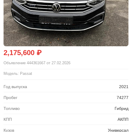
2,175,600 ₽
Объявление
444361667
от 27.02.2026
Модель: Passat
Год выпуска
2021
Пробег
74277
Топливо
Гибрид
КПП
АКПП
Кузов
Универсал