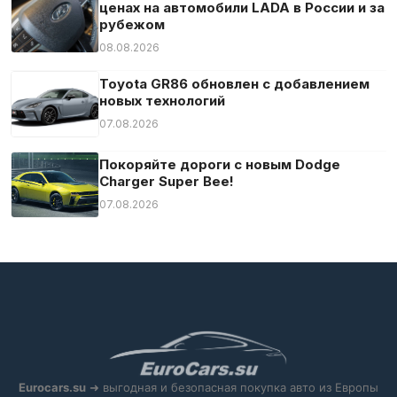
ценах на автомобили LADA в России и за
Опора для поясницы
рубежом
Передний привод
08.08.2026
Подвижное сцепное устройство
Toyota GR86 обновлен с добавлением
Подлокотник
новых технологий
Подогрев сидений
07.08.2026
Подсветка салона
Покоряйте дороги с новым Dodge
Полная история обслуживания
Charger Super Bee!
Противобуксовочная система
07.08.2026
Противотуманная фара
Распознавание дорожных знаков
Руль с подогревом
МКПП
Светодиодные фары
Сенсорный экран
Сетка в багажнике
Eurocars.su
➜ выгодная и безопасная покупка авто из Европы