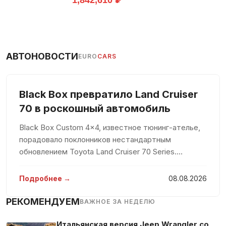
1,842,610 ₽
АВТОНОВОСТИ
EURO
CARS
Black Box превратило Land Cruiser
70 в роскошный автомобиль
Black Box Custom 4×4, известное тюнинг-ателье,
порадовало поклонников нестандартным
обновлением Toyota Land Cruiser 70 Series.
Традиционно воспринимаемый как скромное
рабочее средство, этот внедорожник теперь
Подробнее →
08.08.2026
предстал в роскошном обличии с белоснежны
РЕКОМЕНДУЕМ
ВАЖНОЕ ЗА НЕДЕЛЮ
Итальянская версия Jeep Wrangler со