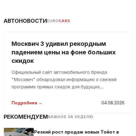
АВТОНОВОСТИ
EURO
CARS
Москвич 3 удивил рекордным
падением цены на фоне больших
скидок
Официальный сайт автомобильного бренда
"Москвич" обнародовал информацию о свежей
программе прямых скидок для будущих
владельцев автомобилей, выпущенных в 2025–
2026 годах. Приобретая такой автомобиль,
Подробнее →
04.08.2026
покупатели могут сэкономить целых 360 тысяч
рублей
РЕКОМЕНДУЕМ
ВАЖНОЕ ЗА НЕДЕЛЮ
Резкий рост продаж новых Тойот в