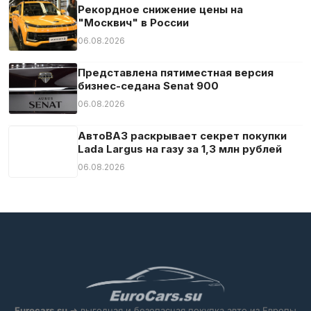
Система аварийного вызова
Рекордное снижение цены на
"Москвич" в России
Система контроля скоростного режима
06.08.2026
Система оповещения о расстоянии
Система предупреждения об усталости
Представлена пятиместная версия
бизнес-седана Senat 900
Складные боковые зеркала
06.08.2026
Спортивная подвеска
Спортивные сиденья
АвтоВАЗ раскрывает секрет покупки
Lada Largus на газу за 1,3 млн рублей
Спортивный пакет
06.08.2026
Панорамная крыша
Съемное сцепное устройство
Тонированные стекла
Тюнер/радио
Усилитель руля
Центральный замок
Цифровая приборная панель
Eurocars.su
➜ выгодная и безопасная покупка авто из Европы