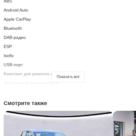
ABS
Android Auto
Apple CarPlay
Bluetooth
DAB-радио
ESP
Isofix
USB-порт
Комплект для ремонта шин
Показать всё
Адаптивный круиз-контроль
Ассистент переключения фар дальнего света
Ассистент при старте на подъеме
Смотрите также
Багажник на крыше
Беспроводная зарядка для смартфонов
Бортовой компьютер