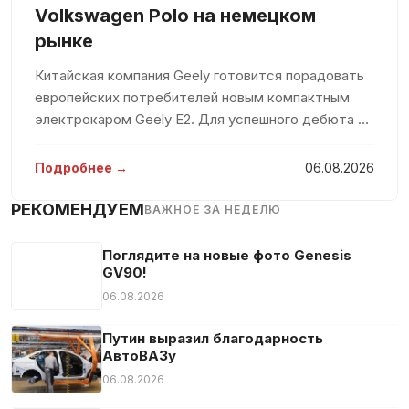
Навигационная система
Volkswagen Polo на немецком
Передний привод
рынке
Подлокотник
Китайская компания Geely готовится порадовать
Подогрев сидений
европейских потребителей новым компактным
Подсветка салона
электрокаром Geely E2. Для успешного дебюта на
рынке компания вложит значительные средства,
Полностью раскладывающееся пассажирское сидение
стремясь захватить значительную долю среди
Подробнее →
06.08.2026
Противобуксовочная система
конкурентов. По мнению евро
Противотуманная фара
РЕКОМЕНДУЕМ
ВАЖНОЕ ЗА НЕДЕЛЮ
Распознавание дорожных знаков
МКПП
Поглядите на новые фото Genesis
GV90!
Сажевый фильтр
06.08.2026
Светодиодные габаритные огни
Светодиодные фары
Путин выразил благодарность
АвтоВАЗу
Сенсорный экран
06.08.2026
Система «старт-стоп»