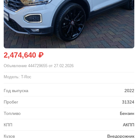
2,474,640 ₽
Объявление
444729655
от 27.02.2026
Модель: T-Roc
Год выпуска
2022
Пробег
31324
Топливо
Бензин
КПП
АКПП
Кузов
Внедорожник