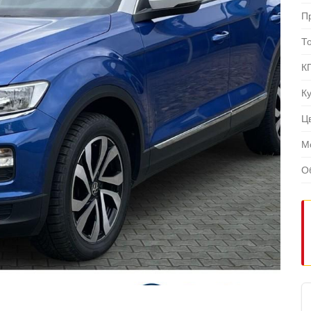
П
Т
К
К
Ц
М
О