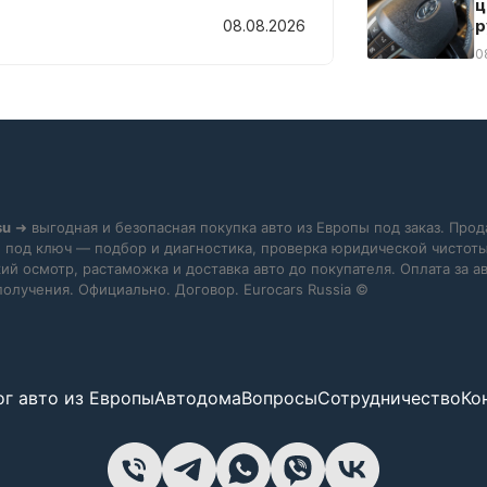
ц
р
08.08.2026
0
su
➜ выгодная и безопасная покупка авто из Европы под заказ. Прод
 под ключ — подбор и диагностика, проверка юридической чистоты
ий осмотр, растаможка и доставка авто до покупателя. Оплата за 
получения. Официально. Договор. Eurocars Russia ©
ог авто из Европы
Автодома
Вопросы
Сотрудничество
Ко