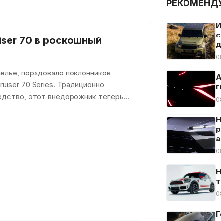
РЕКОМЕНД
И
с
iser 70 в роскошный
д
0
телье, порадовало поклонников
A
uiser 70 Series. Традиционно
г
едство, этот внедорожник теперь
0
жны
H
р
а
0
Н
т
0
Г