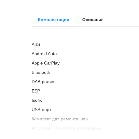
Комплектация
Описание
ABS
Android Auto
Apple CarPlay
Bluetooth
DAB-радио
ESP
Isofix
USB-порт
Комплект для ремонта шин
Ассистент при старте на подъеме
Бортовой компьютер