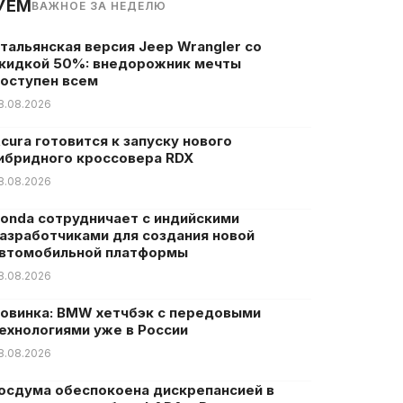
УЕМ
ВАЖНОЕ ЗА НЕДЕЛЮ
тальянская версия Jeep Wrangler со
кидкой 50%: внедорожник мечты
оступен всем
8.08.2026
cura готовится к запуску нового
ибридного кроссовера RDX
8.08.2026
onda сотрудничает с индийскими
азработчиками для создания новой
втомобильной платформы
8.08.2026
овинка: BMW хетчбэк с передовыми
ехнологиями уже в России
8.08.2026
осдума обеспокоена дискрепансией в