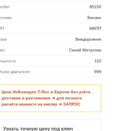
робег
85150
опливо
Бензин
ПП
МКПП
узов
Внедорожник
вет
Синий Металлик
ощность
110
бъём двигателя
999
Цена Volkswagen T-Roc в Европе без учёта
доставки и растаможки ➜ для полного
расчёта нажмите на кнопку ➜ ЗАПРОС
Узнать точную цену под ключ