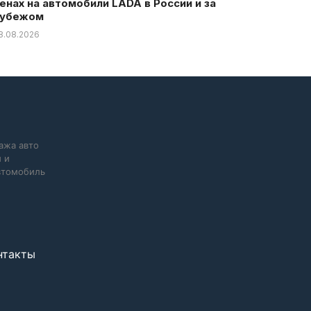
енах на автомобили LADA в России и за
убежом
8.08.2026
ажа авто
 и
автомобиль
нтакты