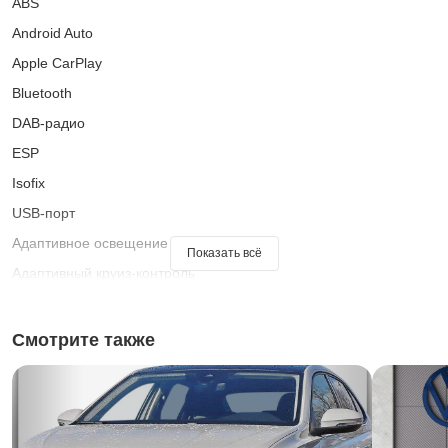
ABS
Android Auto
Apple CarPlay
Bluetooth
DAB-радио
ESP
Isofix
USB-порт
Адаптивное освещение на поворотах
Показать всё
Адаптивный круиз-контроль
Ассистент переключения фар дальнего света
Ассистент при старте на подъеме
Смотрите также
Багажник на крыше
Безбликовые фары дальнего света
Беспроводная зарядка для смартфонов