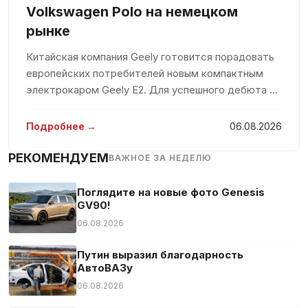
Летние шины
Volkswagen Polo на немецком
В машине не курили
рынке
Мониторинг слепых зон
Китайская компания Geely готовится порадовать
Мультируль
европейских потребителей новым компактным
Навигационная система
электрокаром Geely E2. Для успешного дебюта на
рынке компания вложит значительные средства,
Опора для поясницы
стремясь захватить значительную долю среди
Подробнее →
06.08.2026
Передний привод
конкурентов. По мнению евро
Подлокотник
РЕКОМЕНДУЕМ
ВАЖНОЕ ЗА НЕДЕЛЮ
Подогрев сидений
Подсветка салона
Поглядите на новые фото Genesis
GV90!
Полная история обслуживания
06.08.2026
Противобуксовочная система
Противотуманная фара
Путин выразил благодарность
АвтоВАЗу
МКПП
06.08.2026
Сажевый фильтр