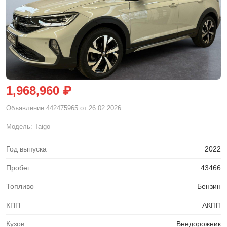
1,968,960 ₽
Объявление
442475965
от 26.02.2026
Модель: Taigo
Год выпуска
2022
Пробег
43466
Топливо
Бензин
КПП
АКПП
Кузов
Внедорожник