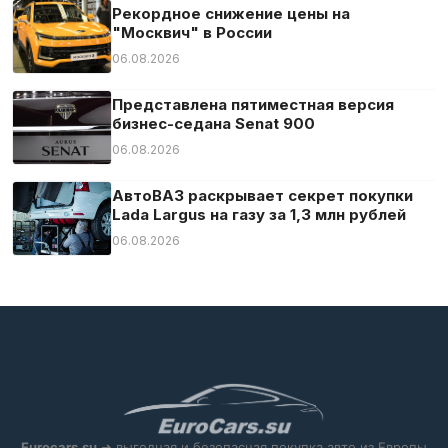
Светодиодные габаритные огни
Рекордное снижение цены на
"Москвич" в России
Светодиодные фары
06.08.2026
Сенсорный экран
Сигнализация
Представлена пятиместная версия
бизнес-седана Senat 900
Система «старт-стоп»
06.08.2026
Система аварийного вызова
Система контроля скоростного режима
АвтоВАЗ раскрывает секрет покупки
Lada Largus на газу за 1,3 млн рублей
Система оповещения о расстоянии
06.08.2026
Система предупреждения об усталости
Складные боковые зеркала
Спортивные сиденья
Тонированные стекла
Тюнер/радио
Усилитель руля
Центральный замок
Eurocars.su
➜ выгодная и безопасная покупка авто из Европы