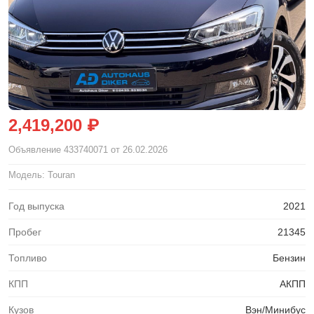
2,419,200 ₽
Объявление
433740071
от 26.02.2026
Модель: Touran
Год выпуска
2021
Пробег
21345
Топливо
Бензин
КПП
АКПП
Кузов
Вэн/Минибус