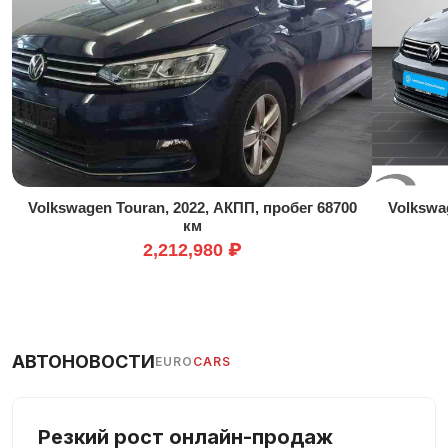
Иммобилайзер
Кожаный руль
Колеса из легкого сплава
Комплект громкой связи
Круиз-контроль
Мониторинг слепых зон
Мультируль
Volkswagen Touran, 2022, АКПП, пробег 68700
Volkswa
Навигационная система
км
Омыватель фар
2,212,980 ₽
Передний привод
Подлокотник
Подогрев сидений
АВТОНОВОСТИ
EURO
CARS
Полная история обслуживания
Противобуксовочная система
МКПП
Резкий рост онлайн-продаж