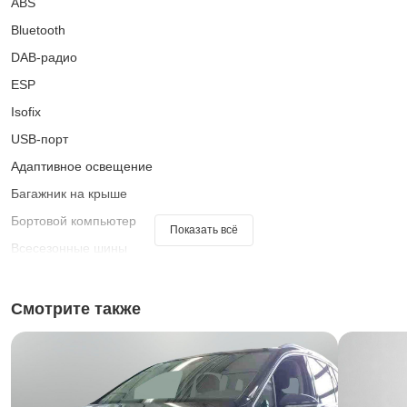
ABS
Bluetooth
DAB-радио
ESP
Isofix
USB-порт
Адаптивное освещение
Багажник на крыше
Бортовой компьютер
Показать всё
Всесезонные шины
Гарантия
Датчик дождя
Смотрите также
Датчик освещенности
Доп. обогрев
Зеркало заднего вида с автоматическим затемнением