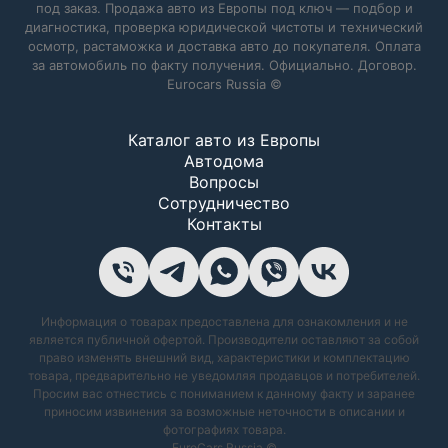
под заказ. Продажа авто из Европы под ключ — подбор и
диагностика, проверка юридической чистоты и технический
осмотр, растаможка и доставка авто до покупателя. Оплата
за автомобиль по факту получения. Официально. Договор.
Eurocars Russia ©
Каталог авто из Европы
Автодома
Вопросы
Сотрудничество
Контакты
Информация о товарах предоставлена для ознакомления и не
является публичной офертой. Производители оставляют за собой
право изменять внешний вид, характеристики и комплектацию
товара, предварительно не уведомляя продавцов и потребителей.
Просим вас отнестись с пониманием к данному факту и заранее
приносим извинения за возможные неточности в описании и
фотографиях товара.
EuroCars Russia ©