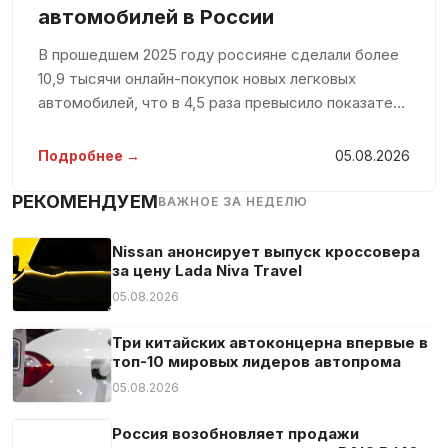
Светодиодные габаритные огни
автомобилей в России
Светодиодные фары
В прошедшем 2025 году россияне сделали более
Сенсорный экран
10,9 тысячи онлайн-покупок новых легковых
Система «старт-стоп»
автомобилей, что в 4,5 раза превысило показатель
предыдущего года. Такие данные были
Тонированные стекла
представлены в исследовании агентства Smart
Подробнее →
05.08.2026
Усилитель руля
Ranking, которое было доступно пор
Центральный замок
РЕКОМЕНДУЕМ
ВАЖНОЕ ЗА НЕДЕЛЮ
Электрическая задняя дверь
Электрозеркала
Nissan анонсирует выпуск кроссовера
за цену Lada Niva Travel
Электростекла
05.08.2026
Три китайских автоконцерна впервые в
топ-10 мировых лидеров автопрома
05.08.2026
Россия возобновляет продажи