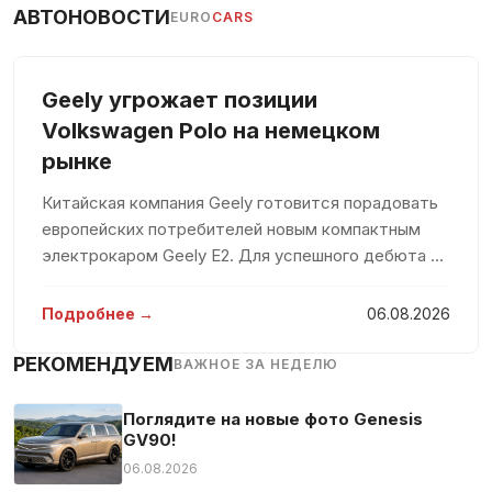
АВТОНОВОСТИ
EURO
CARS
Geely угрожает позиции
Volkswagen Polo на немецком
рынке
Китайская компания Geely готовится порадовать
европейских потребителей новым компактным
электрокаром Geely E2. Для успешного дебюта на
рынке компания вложит значительные средства,
стремясь захватить значительную долю среди
Подробнее →
06.08.2026
конкурентов. По мнению евро
РЕКОМЕНДУЕМ
ВАЖНОЕ ЗА НЕДЕЛЮ
Поглядите на новые фото Genesis
GV90!
06.08.2026