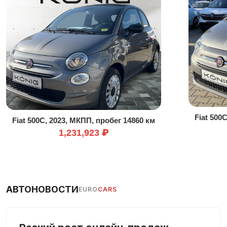
Круиз-контроль
Люк в крыше
Новая услуга
Передний привод
Светодиодные габаритные огни
Система «старт-стоп»
Усилитель руля
Центральный замок
Fiat 500
Fiat 500C, 2023, МКПП, пробег 14860 км
Электрозеркала
1,231,923 ₽
Электростекла
АВТОНОВОСТИ
EURO
CARS