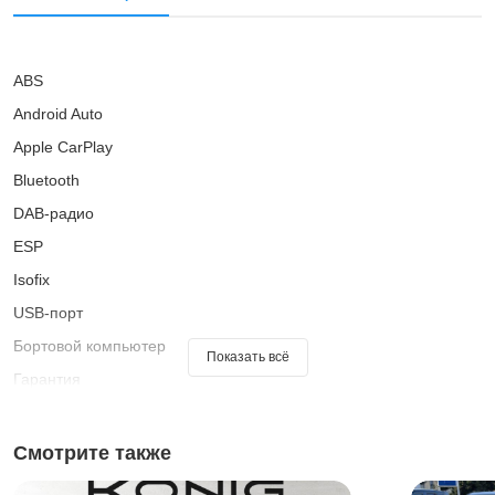
ABS
Android Auto
Apple CarPlay
Bluetooth
DAB-радио
ESP
Isofix
USB-порт
Бортовой компьютер
Показать всё
Гарантия
Иммобилайзер
Кожаный руль
Смотрите также
Комплект громкой связи