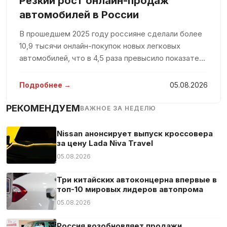
Резкий рост онлайн-продаж
автомобилей в России
В прошедшем 2025 году россияне сделали более
10,9 тысячи онлайн-покупок новых легковых
автомобилей, что в 4,5 раза превысило показатель
предыдущего года. Такие данные были
представлены в исследовании агентства Smart
Подробнее →
05.08.2026
Ranking, которое было доступно пор
РЕКОМЕНДУЕМ
ВАЖНОЕ ЗА НЕДЕЛЮ
Nissan анонсирует выпуск кроссовера
за цену Lada Niva Travel
05.08.2026
Три китайских автоконцерна впервые в
топ-10 мировых лидеров автопрома
05.08.2026
Россия возобновляет продажи