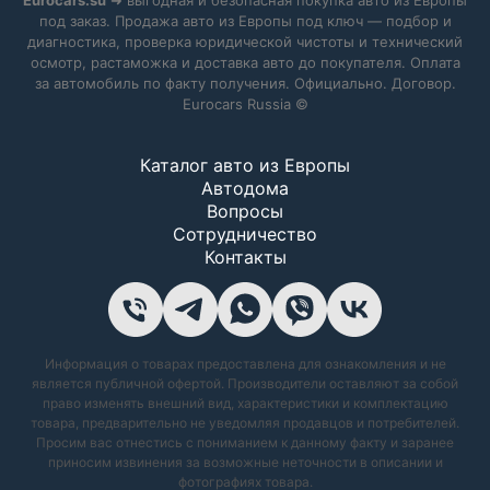
под заказ. Продажа авто из Европы под ключ — подбор и
диагностика, проверка юридической чистоты и технический
осмотр, растаможка и доставка авто до покупателя. Оплата
за автомобиль по факту получения. Официально. Договор.
Eurocars Russia ©
Каталог авто из Европы
Автодома
Вопросы
Сотрудничество
Контакты
Информация о товарах предоставлена для ознакомления и не
является публичной офертой. Производители оставляют за собой
право изменять внешний вид, характеристики и комплектацию
товара, предварительно не уведомляя продавцов и потребителей.
Просим вас отнестись с пониманием к данному факту и заранее
приносим извинения за возможные неточности в описании и
фотографиях товара.