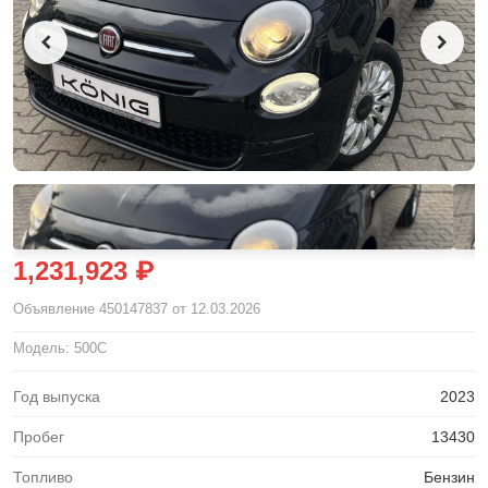
1,231,923 ₽
Объявление
450147837
от 12.03.2026
Модель: 500C
Год выпуска
2023
Пробег
13430
Топливо
Бензин