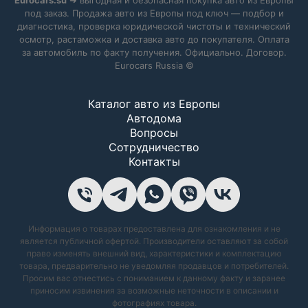
под заказ. Продажа авто из Европы под ключ — подбор и
диагностика, проверка юридической чистоты и технический
осмотр, растаможка и доставка авто до покупателя. Оплата
за автомобиль по факту получения. Официально. Договор.
Eurocars Russia ©
Каталог авто из Европы
Автодома
Вопросы
Сотрудничество
Контакты
Информация о товарах предоставлена для ознакомления и не
является публичной офертой. Производители оставляют за собой
право изменять внешний вид, характеристики и комплектацию
товара, предварительно не уведомляя продавцов и потребителей.
Просим вас отнестись с пониманием к данному факту и заранее
приносим извинения за возможные неточности в описании и
фотографиях товара.