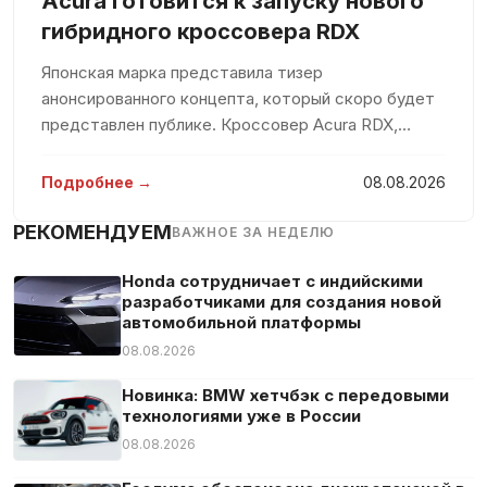
Acura готовится к запуску нового
гибридного кроссовера RDX
Японская марка представила тизер
анонсированного концепта, который скоро будет
представлен публике. Кроссовер Acura RDX,
основной аудиторией которого является
американский рынок, был выпущен в 2006 году.
Подробнее →
08.08.2026
Следующие поколения модели увидели свет в
2013
РЕКОМЕНДУЕМ
ВАЖНОЕ ЗА НЕДЕЛЮ
Honda сотрудничает с индийскими
разработчиками для создания новой
автомобильной платформы
08.08.2026
Новинка: BMW хетчбэк с передовыми
технологиями уже в России
08.08.2026