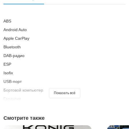
ABS
Android Auto
Apple CarPlay
Bluetooth
DAB-радио
ESP
Isofix
USB-порт
Бортовой компьютер
Показать всё
Гарантия
Иммобилайзер
Кожаный руль
Смотрите также
Колеса из легкого сплава